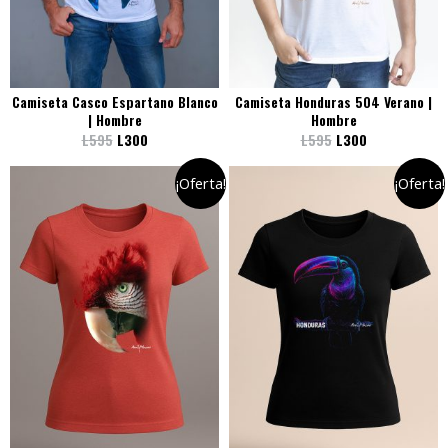
Camiseta Casco Espartano Blanco
Camiseta Honduras 504 Verano |
| Hombre
Hombre
L
595
L
300
L
595
L
300
¡Oferta!
¡Oferta!