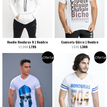
Hoodie Honduras H | Hombre
Camiseta Güirro | Hombre
L
1,300
L
795
L
595
L
300
¡Oferta!
¡Oferta!