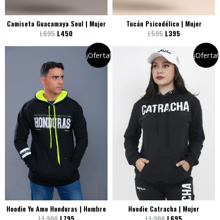
Camiseta Guacamaya Soul | Mujer
Tucán Psicodélico | Mujer
L
695
L
450
L
595
L
395
¡Oferta!
¡Oferta!
Hoodie Yo Amo Honduras | Hombre
Hoodie Catracha | Mujer
L
1,300
L
795
L
1,300
L
695