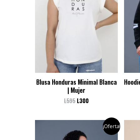
Blusa Honduras Minimal Blanca
Hoodi
| Mujer
L
595
L
300
¡Oferta!