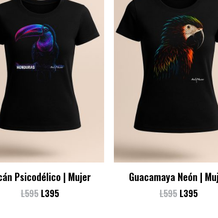
cán Psicodélico | Mujer
Guacamaya Neón | Mu
L
595
L
395
L
595
L
395