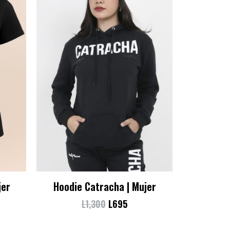
jer
Hoodie Catracha | Mujer
L
1,300
L
695