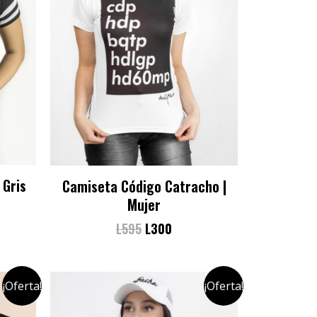
 Gris
Camiseta Código Catracho |
Mujer
L
595
L
300
¡Oferta!
¡Oferta!