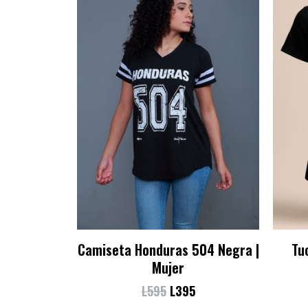
Camiseta Honduras 504 Negra |
Tu
Mujer
L
595
L
395