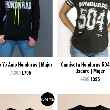
e Yo Amo Honduras | Mujer
Camiseta Honduras 504
Oscuro | Mujer
L
1,300
L
795
L
595
L
395
¡Oferta!