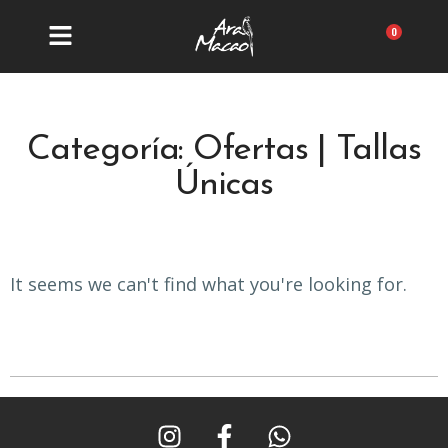
Ir
al
Carrit
contenido
Categoría: Ofertas | Tallas
Únicas
It seems we can't find what you're looking for.
I
F
W
n
a
h