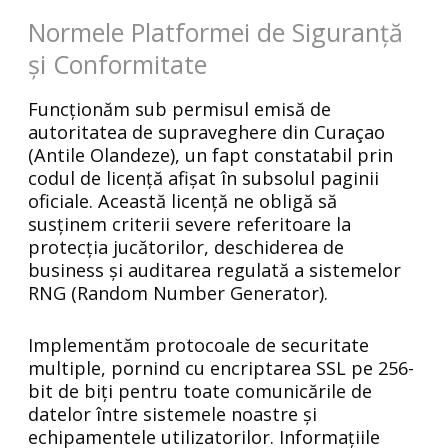
Normele Platformei de Siguranță
și Conformitate
Funcționăm sub permisul emisă de
autoritatea de supraveghere din Curaçao
(Antile Olandeze), un fapt constatabil prin
codul de licență afișat în subsolul paginii
oficiale. Această licență ne obligă să
susținem criterii severe referitoare la
protecția jucătorilor, deschiderea de
business și auditarea regulată a sistemelor
RNG (Random Number Generator).
Implementăm protocoale de securitate
multiple, pornind cu encriptarea SSL pe 256-
bit de biți pentru toate comunicările de
datelor între sistemele noastre și
echipamentele utilizatorilor. Informațiile