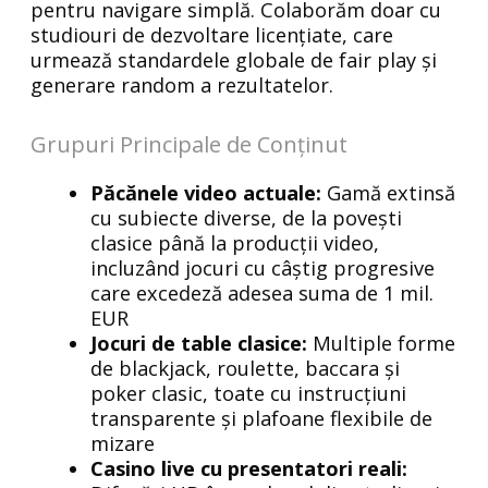
pentru navigare simplă. Colaborăm doar cu
studiouri de dezvoltare licențiate, care
urmează standardele globale de fair play și
generare random a rezultatelor.
Grupuri Principale de Conținut
Păcănele video actuale:
Gamă extinsă
cu subiecte diverse, de la povești
clasice până la producții video,
incluzând jocuri cu câștig progresive
care excedeză adesea suma de 1 mil.
EUR
Jocuri de table clasice:
Multiple forme
de blackjack, roulette, baccara și
poker clasic, toate cu instrucțiuni
transparente și plafoane flexibile de
mizare
Casino live cu presentatori reali: