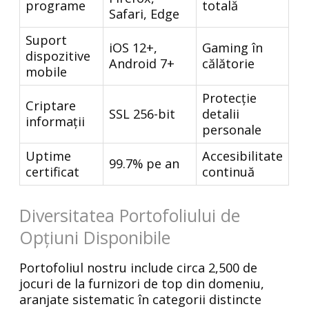
programe
totală
Safari, Edge
Suport
iOS 12+,
Gaming în
dispozitive
Android 7+
călătorie
mobile
Protecție
Criptare
SSL 256-bit
detalii
informații
personale
Uptime
Accesibilitate
99.7% pe an
certificat
continuă
Diversitatea Portofoliului de
Opțiuni Disponibile
Portofoliul nostru include circa 2,500 de
jocuri de la furnizori de top din domeniu,
aranjate sistematic în categorii distincte