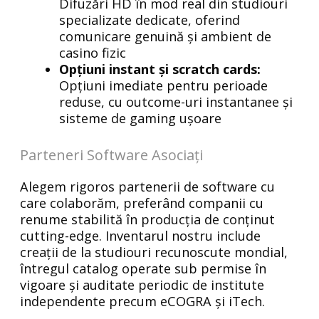
Difuzări HD în mod real din studiouri
specializate dedicate, oferind
comunicare genuină și ambient de
casino fizic
Opțiuni instant și scratch cards:
Opțiuni imediate pentru perioade
reduse, cu outcome-uri instantanee și
sisteme de gaming ușoare
Parteneri Software Asociați
Alegem rigoros partenerii de software cu
care colaborăm, preferând companii cu
renume stabilită în producția de conținut
cutting-edge. Inventarul nostru include
creații de la studiouri recunoscute mondial,
întregul catalog operate sub permise în
vigoare și auditate periodic de institute
independente precum eCOGRA și iTech.