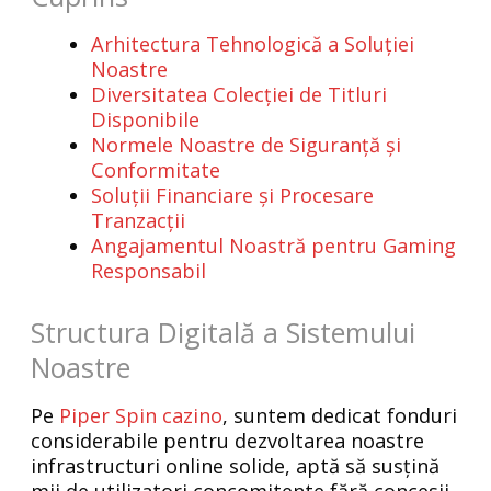
Arhitectura Tehnologică a Soluției
Noastre
Diversitatea Colecției de Titluri
Disponibile
Normele Noastre de Siguranță și
Conformitate
Soluții Financiare și Procesare
Tranzacții
Angajamentul Noastră pentru Gaming
Responsabil
Structura Digitală a Sistemului
Noastre
Pe
Piper Spin cazino
, suntem dedicat fonduri
considerabile pentru dezvoltarea noastre
infrastructuri online solide, aptă să susțină