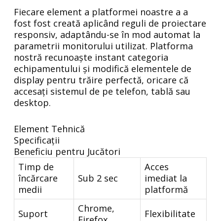
Fiecare element a platformei noastre a a
fost fost creată aplicând reguli de proiectare
responsiv, adaptându-se în mod automat la
parametrii monitorului utilizat. Platforma
nostră recunoaște instant categoria
echipamentului și modifică elementele de
display pentru trăire perfectă, oricare că
accesați sistemul de pe telefon, tablă sau
desktop.
Element Tehnică
Specificații
Beneficiu pentru Jucători
Timp de
Acces
încărcare
Sub 2 sec
imediat la
medii
platformă
Chrome,
Suport
Flexibilitate
Firefox,