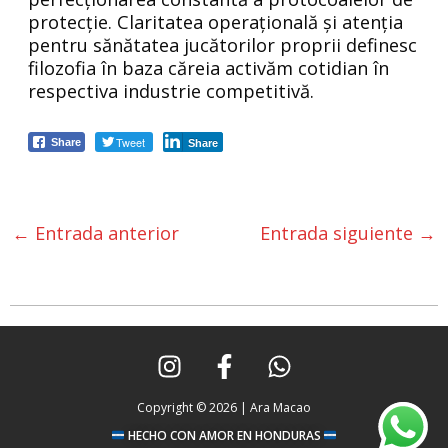
protecție. Claritatea operațională și atenția
pentru sănătatea jucătorilor proprii definesc
filozofia în baza căreia activăm cotidian în
respectiva industrie competitivă.
Tweet
Share
Share
←
Entrada anterior
Entrada siguiente
→
I
F
W
n
a
h
s
c
a
Copyright © 2026 | Ara Macao
t
e
t
a
b
s
HECHO CON AMOR EN HONDURAS