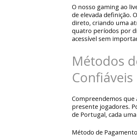
O nosso gaming ao liv
de elevada definição.
direto, criando uma at
quatro períodos por d
acessível sem importa
Métodos d
Confiáveis
Compreendemos que a 
presente jogadores. Po
de Portugal, cada uma
Método de Pagament