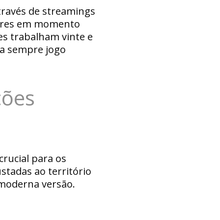
através de streamings
adores em momento
es trabalham vinte e
ra sempre jogo
ções
rucial para os
stadas ao território
 moderna versão.