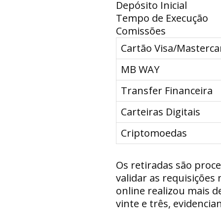
Depósito Inicial
Tempo de Execução
Comissões
Cartão Visa/Masterca
MB WAY
Transfer Financeira
Carteiras Digitais
Criptomoedas
Os retiradas são proc
validar as requisições
online realizou mais 
vinte e três, evidenci