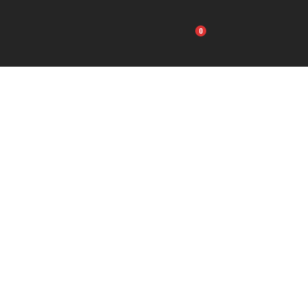
Carrito