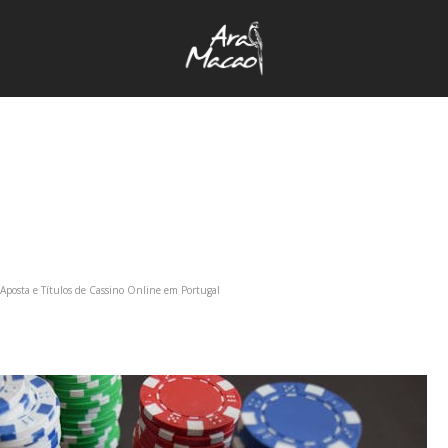
Aposta e Títulos de Cassino Online em Portugal