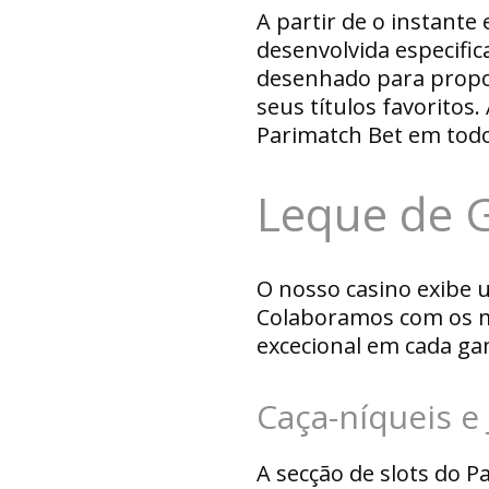
A partir de o instante
desenvolvida especifi
desenhado para propor
seus títulos favoritos.
Parimatch Bet em todo
Leque de 
O nosso casino exibe 
Colaboramos com os me
excecional em cada ga
Caça-níqueis e
A secção de slots do 