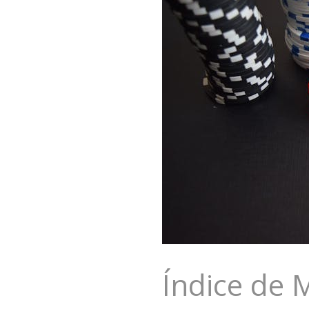
Índice de 