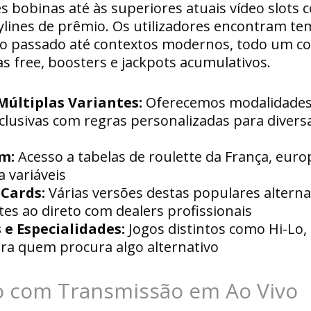
rês bobinas até às superiores atuais vídeo slots
ylines de prêmio. Os utilizadores encontram te
o passado até contextos modernos, todo um co
s free, boosters e jackpots acumulativos.
Múltiplas Variantes:
Oferecemos modalidades
clusivas com regras personalizadas para diversa
m:
Acesso a tabelas de roulette da França, eur
a variáveis
Cards:
Várias versões destas populares alternat
tes ao direto com dealers profissionais
 e Especialidades:
Jogos distintos como Hi-Lo, 
ra quem procura algo alternativo
o com Transmissão em Ao Vivo