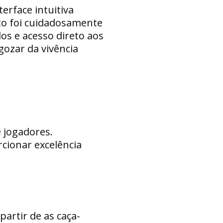
erface intuitiva
to foi cuidadosamente
os e acesso direto aos
 gozar da vivência
o
 jogadores.
cionar excelência
artir de as caça-