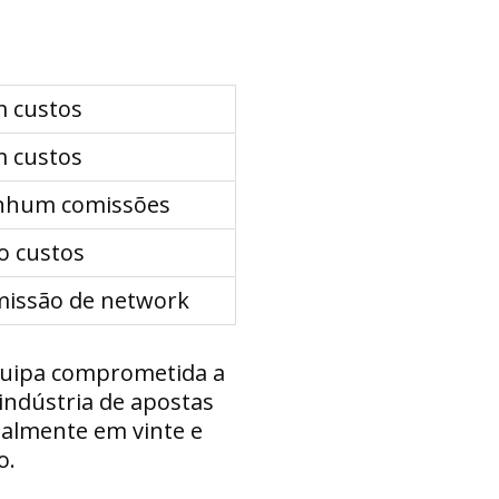
 custos
 custos
nhum comissões
o custos
issão de network
equipa comprometida a
 indústria de apostas
balmente em vinte e
o.