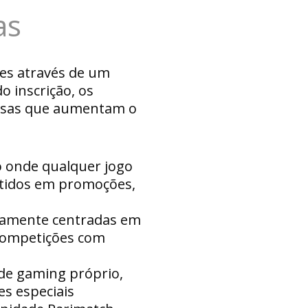
as
res através de um
o inscrição, os
rosas que aumentam o
 onde qualquer jogo
rtidos em promoções,
camente centradas em
, competições com
 de gaming próprio,
s especiais