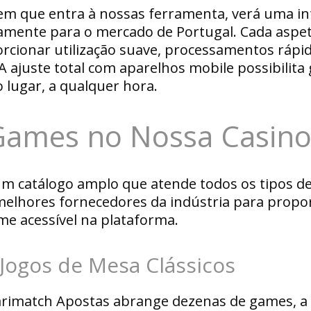
 em que entra à nossas ferramenta, verá uma int
camente para o mercado de Portugal. Cada aspe
cionar utilização suave, processamentos rápid
 A ajuste total com aparelhos mobile possibilita
 lugar, a qualquer hora.
Games no Nossa Casin
um catálogo amplo que atende todos os tipos de
lhores fornecedores da indústria para propor
me acessível na plataforma.
 Jogos de Mesa Clássicos
Parimatch Apostas abrange dezenas de games, a p