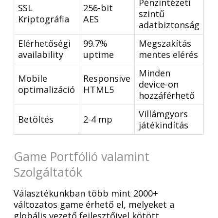
Pénzintézeti
SSL
256-bit
szintű
Kriptográfia
AES
adatbiztonság
Elérhetőségi
99.7%
Megszakítás
availability
uptime
mentes elérés
Minden
Mobile
Responsive
device-on
optimalizáció
HTML5
hozzáférhető
Villámgyors
Betöltés
2-4 mp
játékindítás
Game Portfólió valamint
Szolgáltatók
Választékunkban több mint 2000+
változatos game érhető el, melyeket a
globális vezető fejlesztőivel kötött