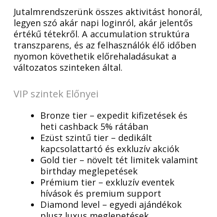
Jutalmrendszerünk összes aktivitást honorál,
legyen szó akár napi loginról, akár jelentős
értékű tétekről. A accumulation struktúra
transzparens, és az felhasználók élő időben
nyomon követhetik előrehaladásukat a
változatos szinteken által.
VIP szintek Előnyei
Bronze tier – expedit kifizetések és
heti cashback 5% rátában
Ezüst szintű tier – dedikált
kapcsolattartó és exkluzív akciók
Gold tier – növelt tét limitek valamint
birthday meglepetések
Prémium tier – exkluzív eventek
hívások és premium support
Diamond level – egyedi ajándékok
plusz luxus meglepetések