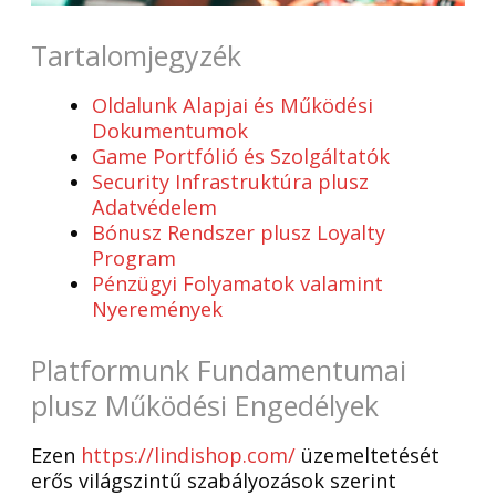
Tartalomjegyzék
Oldalunk Alapjai és Működési
Dokumentumok
Game Portfólió és Szolgáltatók
Security Infrastruktúra plusz
Adatvédelem
Bónusz Rendszer plusz Loyalty
Program
Pénzügyi Folyamatok valamint
Nyeremények
Platformunk Fundamentumai
plusz Működési Engedélyek
Ezen
https://lindishop.com/
üzemeltetését
erős világszintű szabályozások szerint