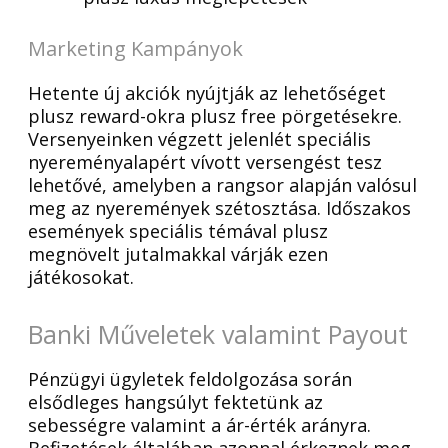
Marketing Kampányok
Hetente új akciók nyújtják az lehetőséget
plusz reward-okra plusz free pörgetésekre.
Versenyeinken végzett jelenlét speciális
nyereményalapért vívott versengést tesz
lehetővé, amelyben a rangsor alapján valósul
meg az nyeremények szétosztása. Időszakos
események speciális témával plusz
megnövelt jutalmakkal várják ezen
játékosokat.
Banki Műveletek valamint Payout
Pénzügyi ügyletek feldolgozása során
elsődleges hangsúlyt fektetünk az
sebességre valamint a ár-érték arányra.
Befizetések általában azonnal érkeznek meg,