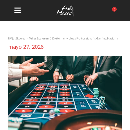
Ir
al
Carrit
contenido
Navegación
de
entradas
NV Játékportál – Teljes Spektrumú Játékélmény plusz Professzionális Gaming Platform
mayo 27, 2026