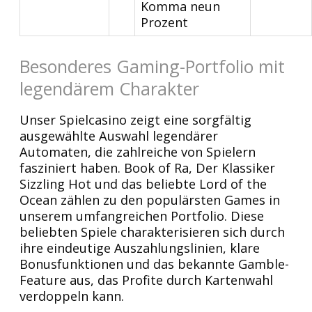
Komma neun
Prozent
Besonderes Gaming-Portfolio mit
legendärem Charakter
Unser Spielcasino zeigt eine sorgfältig
ausgewählte Auswahl legendärer
Automaten, die zahlreiche von Spielern
fasziniert haben. Book of Ra, Der Klassiker
Sizzling Hot und das beliebte Lord of the
Ocean zählen zu den populärsten Games in
unserem umfangreichen Portfolio. Diese
beliebten Spiele charakterisieren sich durch
ihre eindeutige Auszahlungslinien, klare
Bonusfunktionen und das bekannte Gamble-
Feature aus, das Profite durch Kartenwahl
verdoppeln kann.