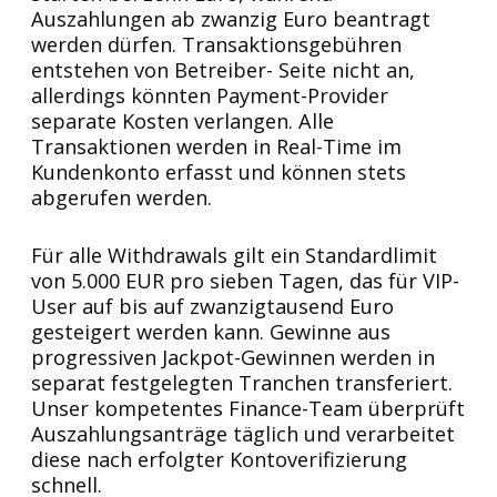
Auszahlungen ab zwanzig Euro beantragt
werden dürfen. Transaktionsgebühren
entstehen von Betreiber- Seite nicht an,
allerdings könnten Payment-Provider
separate Kosten verlangen. Alle
Transaktionen werden in Real-Time im
Kundenkonto erfasst und können stets
abgerufen werden.
Für alle Withdrawals gilt ein Standardlimit
von 5.000 EUR pro sieben Tagen, das für VIP-
User auf bis auf zwanzigtausend Euro
gesteigert werden kann. Gewinne aus
progressiven Jackpot-Gewinnen werden in
separat festgelegten Tranchen transferiert.
Unser kompetentes Finance-Team überprüft
Auszahlungsanträge täglich und verarbeitet
diese nach erfolgter Kontoverifizierung
schnell.