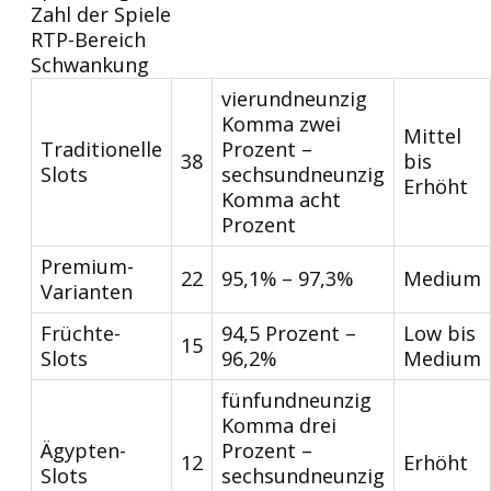
Zahl der Spiele
RTP-Bereich
Schwankung
vierundneunzig
Komma zwei
Mittel
Traditionelle
Prozent –
38
bis
Slots
sechsundneunzig
Erhöht
Komma acht
Prozent
Premium-
22
95,1% – 97,3%
Medium
Varianten
Früchte-
94,5 Prozent –
Low bis
15
Slots
96,2%
Medium
fünfundneunzig
Komma drei
Ägypten-
Prozent –
12
Erhöht
Slots
sechsundneunzig