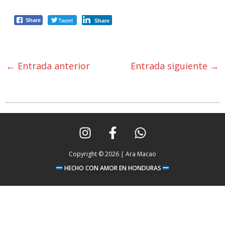
Tweet
Share
Share
←
Entrada anterior
Entrada siguiente
→
I
F
W
n
a
h
s
c
a
Copyright © 2026 | Ara Macao
t
e
t
a
b
s
HECHO CON AMOR EN HONDURAS
g
o
a
r
o
p
a
k
p
m
-