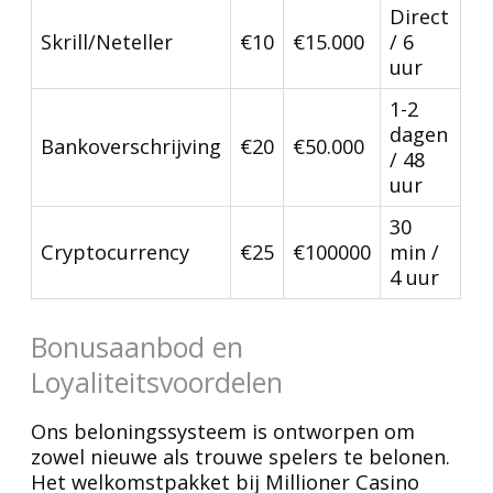
Direct
Skrill/Neteller
€10
€15.000
/ 6
uur
1-2
dagen
Bankoverschrijving
€20
€50.000
/ 48
uur
30
Cryptocurrency
€25
€100000
min /
4 uur
Bonusaanbod en
Loyaliteitsvoordelen
Ons beloningssysteem is ontworpen om
zowel nieuwe als trouwe spelers te belonen.
Het welkomstpakket bij Millioner Casino