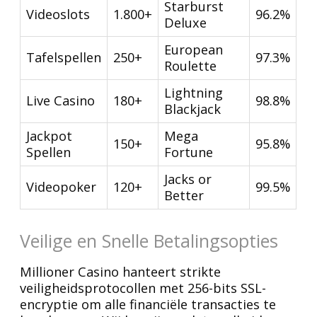
Starburst
Videoslots
1.800+
96.2%
Deluxe
European
Tafelspellen
250+
97.3%
Roulette
Lightning
Live Casino
180+
98.8%
Blackjack
Jackpot
Mega
150+
95.8%
Spellen
Fortune
Jacks or
Videopoker
120+
99.5%
Better
Veilige en Snelle Betalingsopties
Millioner Casino hanteert strikte
veiligheidsprotocollen met 256-bits SSL-
encryptie om alle financiële transacties te