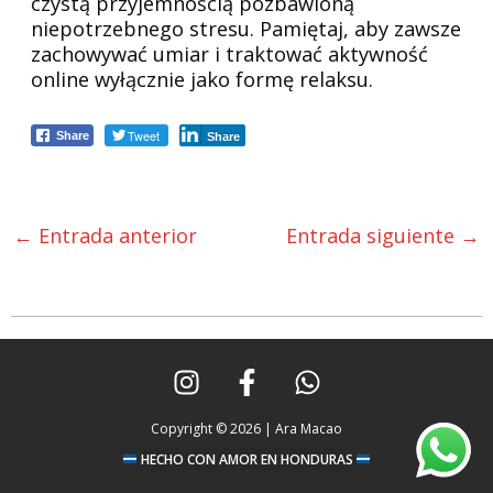
czystą przyjemnością pozbawioną
niepotrzebnego stresu. Pamiętaj, aby zawsze
zachowywać umiar i traktować aktywność
online wyłącznie jako formę relaksu.
Tweet
Share
Share
←
Entrada anterior
Entrada siguiente
→
I
F
W
n
a
h
s
c
a
Copyright © 2026 | Ara Macao
t
e
t
a
b
s
HECHO CON AMOR EN HONDURAS