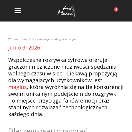
Ir
al
Carrit
contenido
Navegación
de
entradas
Wprowadzenie do fascynującego świata gier w magius
junio 3, 2026
Współczesna rozrywka cyfrowa oferuje
graczom niezliczone możliwości spędzania
wolnego czasu w sieci. Ciekawą propozycją
dla wymagających użytkowników jest
magius
, która wyróżnia się na tle konkurencji
swoim unikalnym podejściem do rozgrywki.
To miejsce przyciąga fanów emocji oraz
stabilnych rozwiązań technologicznych
każdego dnia.
Dlaczego warto wybrać