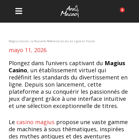
Ir
al
Carrit
contenido
Navegación
de
entradas
Magius Casino : La Nouvelle Référence du Jeu en Ligne en France
mayo 11, 2026
Plongez dans l’univers captivant du
Magius
Casino
, un établissement virtuel qui
redéfinit les standards du divertissement en
ligne. Depuis son lancement, cette
plateforme a su conquérir les passionnés de
jeux d’argent grâce à une interface intuitive
et une sélection exceptionnelle de titres.
Le
casino magius
propose une vaste gamme
de machines à sous thématiques, inspirées
des mythes antiques et des aventures