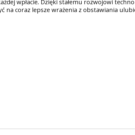
każdej wpłacie. Dzięki stałemu rozwojowi techn
yć na coraz lepsze wrażenia z obstawiania ulu