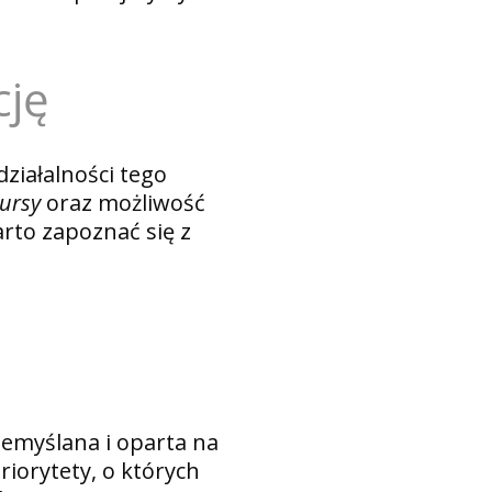
cję
ziałalności tego
kursy
oraz możliwość
rto zapoznać się z
emyślana i oparta na
riorytety, o których