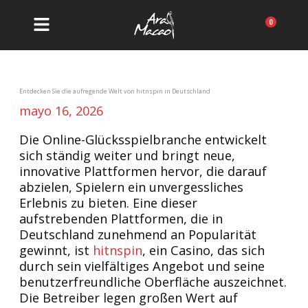
Ir
al
Carrit
contenido
Navegación
de
entradas
Entdecken Sie die aufregende Welt von hitnspin in Deutschland
mayo 16, 2026
Die Online-Glücksspielbranche entwickelt
sich ständig weiter und bringt neue,
innovative Plattformen hervor, die darauf
abzielen, Spielern ein unvergessliches
Erlebnis zu bieten. Eine dieser
aufstrebenden Plattformen, die in
Deutschland zunehmend an Popularität
gewinnt, ist
hitnspin
, ein Casino, das sich
durch sein vielfältiges Angebot und seine
benutzerfreundliche Oberfläche auszeichnet.
Die Betreiber legen großen Wert auf