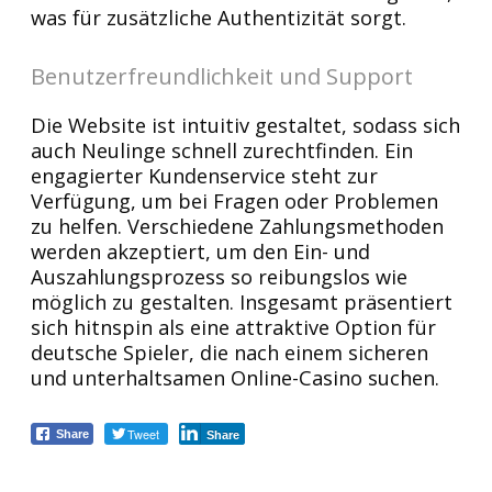
was für zusätzliche Authentizität sorgt.
Benutzerfreundlichkeit und Support
Die Website ist intuitiv gestaltet, sodass sich
auch Neulinge schnell zurechtfinden. Ein
engagierter Kundenservice steht zur
Verfügung, um bei Fragen oder Problemen
zu helfen. Verschiedene Zahlungsmethoden
werden akzeptiert, um den Ein- und
Auszahlungsprozess so reibungslos wie
möglich zu gestalten. Insgesamt präsentiert
sich hitnspin als eine attraktive Option für
deutsche Spieler, die nach einem sicheren
und unterhaltsamen Online-Casino suchen.
Tweet
Share
Share