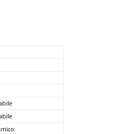
abile
abile
amico