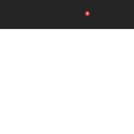
Carrito