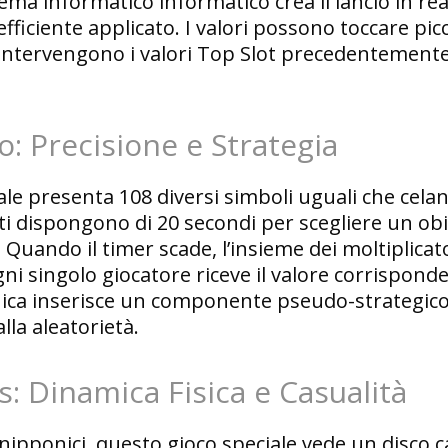
ema informatico informatico crea il lancio in real
efficiente applicato. I valori possono toccare pic
ntervengono i valori Top Slot precedentemente d
o: Precisione e Strategia
e presenta 108 diversi simboli uguali che celan
nti dispongono di 20 secondi per scegliere un ob
 Quando il timer scade, l’insieme dei moltiplica
i singolo giocatore riceve il valore corrisponde
nica inserisce un componente pseudo-strategic
lla aleatorietà.
: Dinamica Fisica e Casualità
hi nipponici, questo gioco speciale vede un disc