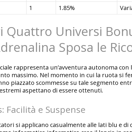
1
1.85%
Vari
vi Quattro Universi Bon
drenalina Sposa le Ri
eciale rappresenta un’avventura autonoma con lo
ento massimo. Nel momento in cui la ruota si f
anno piazzato scommesse su tale segmento entra
 estremi aspettano di essere ottenuti.
: Facilità e Suspense
catori si applicano casualmente alle lati blu e di