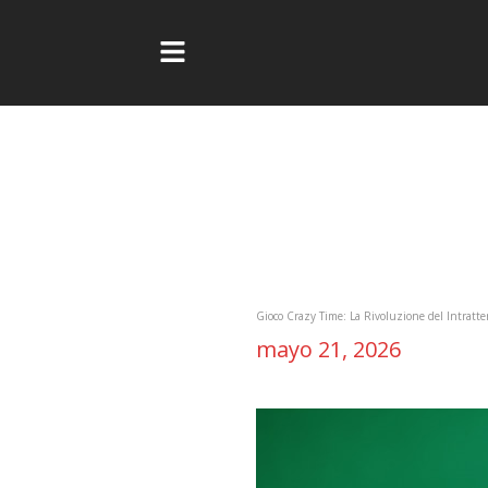
Ir
al
contenido
Navegación
de
entradas
Gioco Crazy Time: La Rivoluzione del Intratt
mayo 21, 2026