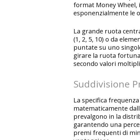
format Money Wheel, i
esponenzialmente le o
La grande ruota central
(1, 2, 5, 10) o da eleme
puntate su uno singolo 
girare la ruota fortuna
secondo valori moltiplic
Suddivisione Pr
La specifica frequenza
matematicamente dalla 
prevalgono in la distri
garantendo una percen
premi frequenti di mi