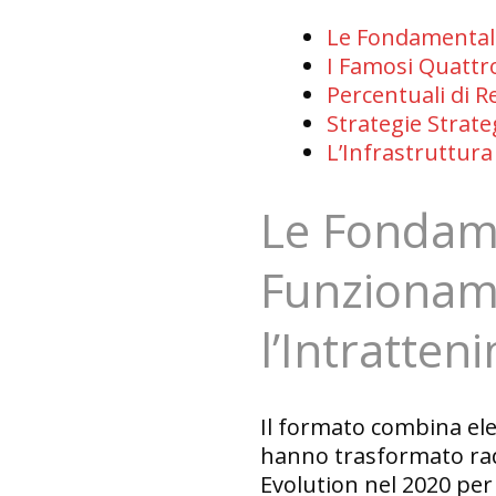
Le Fondamentali
I Famosi Quattro
Percentuali di R
Strategie Strate
L’Infrastruttura
Le Fondame
Funzioname
l’Intratte
Il formato combina elem
hanno trasformato radi
Evolution nel 2020 per