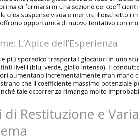
li prima di fermarsi in una sezione dei coefficienti
ile crea suspense visuale mentre il dischetto ri
i offrono opportunità di nuovo tentativo con molt
me: L’Apice dell’Esperienza
le più sporadico trasporta i giocatori in uno st
inti livelli (blu, verde, giallo intenso). Il condutt
icatori aumentano incrementalmente man mano ch
ostrano che il coefficiente massimo potenziale p
enché tale occorrenza rimanga molto improbabi
 di Restituzione e Variab
stema