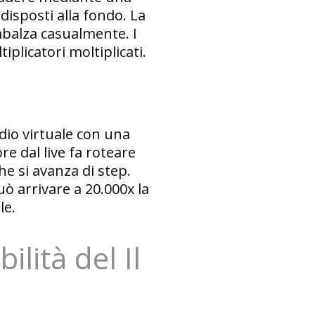
 disposti alla fondo. La
mbalza casualmente. I
iplicatori moltiplicati.
udio virtuale con una
ore dal live fa roteare
e si avanza di step.
uò arrivare a 20.000x la
le.
ilità del Il