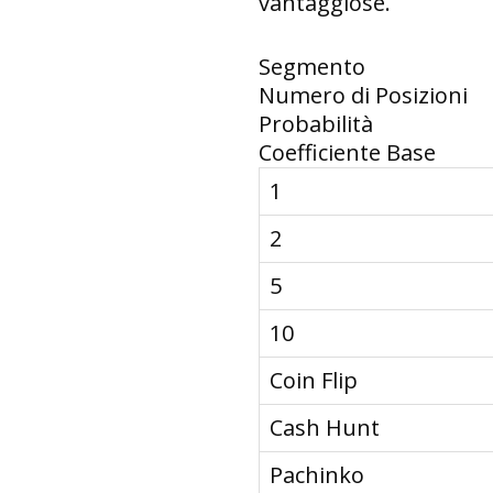
vantaggiose.
Segmento
Numero di Posizioni
Probabilità
Coefficiente Base
1
2
5
10
Coin Flip
Cash Hunt
Pachinko