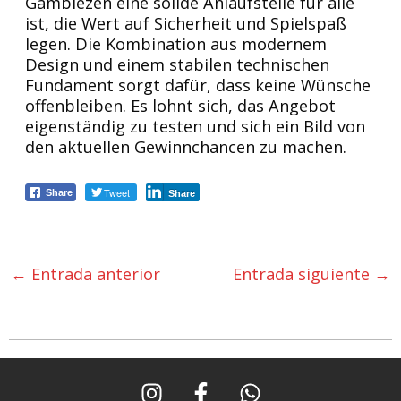
Gamblezen eine solide Anlaufstelle für alle
ist, die Wert auf Sicherheit und Spielspaß
legen. Die Kombination aus modernem
Design und einem stabilen technischen
Fundament sorgt dafür, dass keine Wünsche
offenbleiben. Es lohnt sich, das Angebot
eigenständig zu testen und sich ein Bild von
den aktuellen Gewinnchancen zu machen.
Tweet
Share
Share
←
Entrada anterior
Entrada siguiente
→
I
F
W
n
a
h