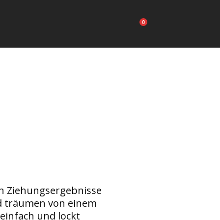
Carrito
len Ziehungsergebnisse
 träumen von einem
 einfach und lockt