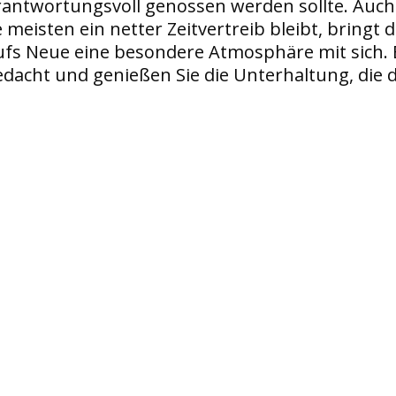
verantwortungsvoll genossen werden sollte. Au
meisten ein netter Zeitvertreib bleibt, bringt
fs Neue eine besondere Atmosphäre mit sich. B
edacht und genießen Sie die Unterhaltung, die di