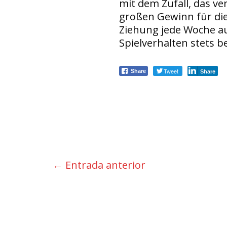
mit dem Zufall, das 
großen Gewinn für die 
Ziehung jede Woche au
Spielverhalten stets b
Tweet
Share
Share
←
Entrada anterior