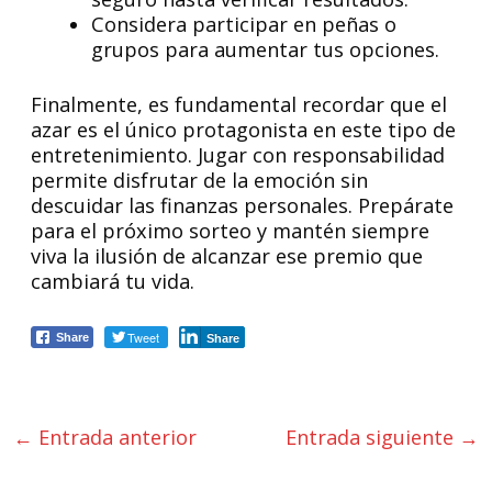
Considera participar en peñas o
grupos para aumentar tus opciones.
Finalmente, es fundamental recordar que el
azar es el único protagonista en este tipo de
entretenimiento. Jugar con responsabilidad
permite disfrutar de la emoción sin
descuidar las finanzas personales. Prepárate
para el próximo sorteo y mantén siempre
viva la ilusión de alcanzar ese premio que
cambiará tu vida.
Tweet
Share
Share
←
Entrada anterior
Entrada siguiente
→