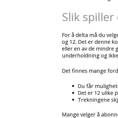
Slik spille
For å delta må du velge
og 12. Det er denne k
eller en av de mindre 
underholdning og ikke
Det finnes mange fordel
Du får mulighete
Det er 12 ulike 
Trekningene skje
Mange velger å abonner