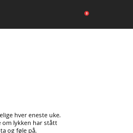
Carrito
ige hver eneste uke.
e om lykken har stått
ta og føle på.