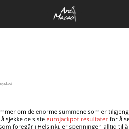
rojackpot
mer om de enorme summene som er tilgjengel
å sjekke de siste
eurojackpot resultater
for å s
om foregår i Helsinki, er spenningen alltid til å 