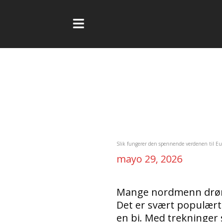
Ir
al
contenido
Navegación
de
entradas
Slik fungerer den spennende verdenen til Eu
mayo 29, 2026
Mange nordmenn drøm
Det er svært populært 
en bi. Med trekninger s