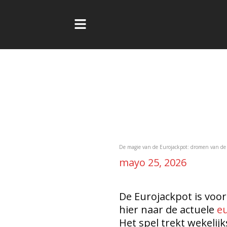
Ir
al
contenido
Navegación
de
entradas
De magie van de Eurojackpot: dromen van de 
mayo 25, 2026
De Eurojackpot is voo
hier naar de actuele
eu
Het spel trekt wekelij