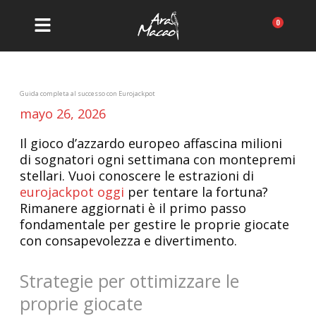
Ir
al
Carrit
contenido
Navegación
de
entradas
Guida completa al successo con Eurojackpot
mayo 26, 2026
Il gioco d’azzardo europeo affascina milioni
di sognatori ogni settimana con montepremi
stellari. Vuoi conoscere le estrazioni di
eurojackpot oggi
per tentare la fortuna?
Rimanere aggiornati è il primo passo
fondamentale per gestire le proprie giocate
con consapevolezza e divertimento.
Strategie per ottimizzare le
proprie giocate