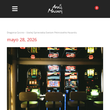
Ir
al
Carrit
contenido
Navegación
de
entradas
Dragonia Casino – Uceleý Sprievodca Svetom Prémiového Hazardu
mayo 28, 2026