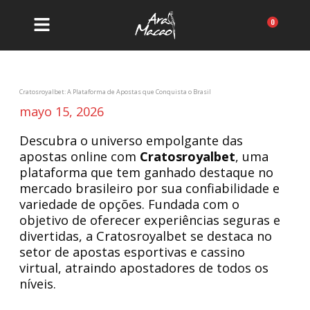
Ir
al
Carrit
contenido
Navegación
de
entradas
Cratosroyalbet: A Plataforma de Apostas que Conquista o Brasil
mayo 15, 2026
Descubra o universo empolgante das
apostas online com
Cratosroyalbet
, uma
plataforma que tem ganhado destaque no
mercado brasileiro por sua confiabilidade e
variedade de opções. Fundada com o
objetivo de oferecer experiências seguras e
divertidas, a Cratosroyalbet se destaca no
setor de apostas esportivas e cassino
virtual, atraindo apostadores de todos os
níveis.