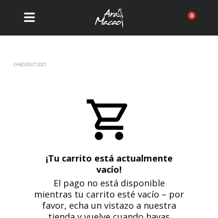
Ir
al
Carrit
contenido
CHECKOUT 2021
¡Tu carrito está actualmente
vacío!
El pago no está disponible
mientras tu carrito esté vacío – por
favor, echa un vistazo a nuestra
tienda y vuelve cuando hayas