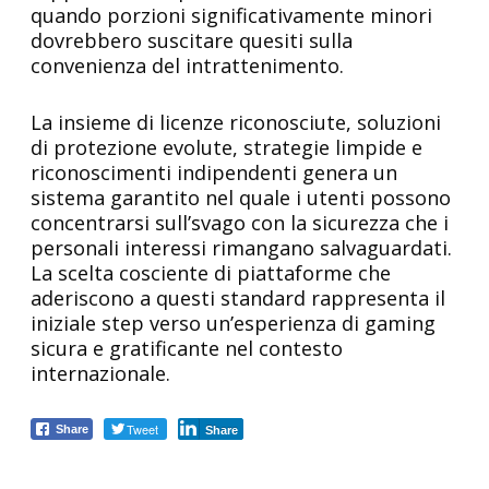
quando porzioni significativamente minori
dovrebbero suscitare quesiti sulla
convenienza del intrattenimento.
La insieme di licenze riconosciute, soluzioni
di protezione evolute, strategie limpide e
riconoscimenti indipendenti genera un
sistema garantito nel quale i utenti possono
concentrarsi sull’svago con la sicurezza che i
personali interessi rimangano salvaguardati.
La scelta cosciente di piattaforme che
aderiscono a questi standard rappresenta il
iniziale step verso un’esperienza di gaming
sicura e gratificante nel contesto
internazionale.
Tweet
Share
Share