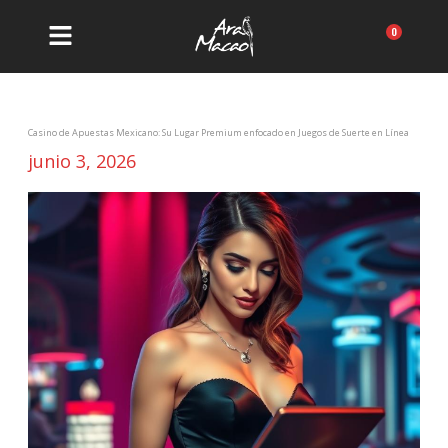
Ir
al
Carrit
contenido
Navegación
de
entradas
Casino de Apuestas Mexicano: Su Lugar Premium enfocado en Juegos de Suerte en Línea
junio 3, 2026