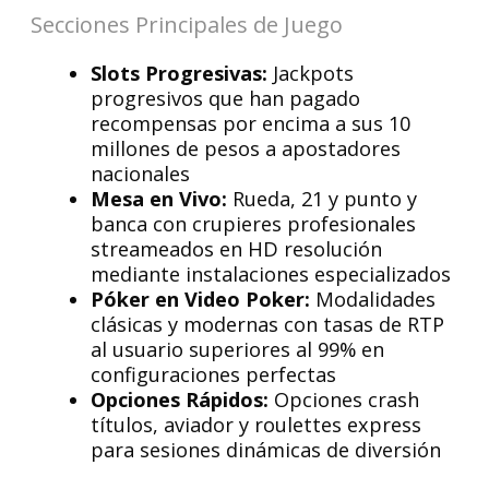
Secciones Principales de Juego
Slots Progresivas:
Jackpots
progresivos que han pagado
recompensas por encima a sus 10
millones de pesos a apostadores
nacionales
Mesa en Vivo:
Rueda, 21 y punto y
banca con crupieres profesionales
streameados en HD resolución
mediante instalaciones especializados
Póker en Video Poker:
Modalidades
clásicas y modernas con tasas de RTP
al usuario superiores al 99% en
configuraciones perfectas
Opciones Rápidos:
Opciones crash
títulos, aviador y roulettes express
para sesiones dinámicas de diversión