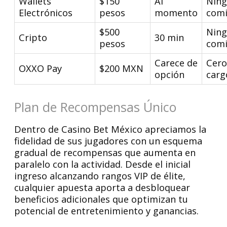
Wallets
$150
Al
Nin
Electrónicos
pesos
momento
comi
$500
Nin
Cripto
30 min
pesos
comi
Carece de
Cer
OXXO Pay
$200 MXN
opción
carg
Plan de Recompensas Único
Dentro de Casino Bet México apreciamos la
fidelidad de sus jugadores con un esquema
gradual de recompensas que aumenta en
paralelo con la actividad. Desde el inicial
ingreso alcanzando rangos VIP de élite,
cualquier apuesta aporta a desbloquear
beneficios adicionales que optimizan tu
potencial de entretenimiento y ganancias.