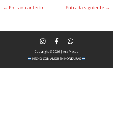
←
Entrada anterior
Entrada siguiente
→
I
F
W
n
a
h
s
c
a
Copyright © 2026 | Ara Macao
t
e
t
a
b
s
HECHO CON AMOR EN HONDURAS
g
o
a
r
o
p
a
k
p
m
-
f