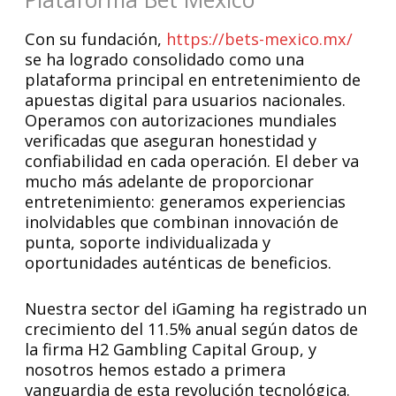
Con su fundación,
https://bets-mexico.mx/
se ha logrado consolidado como una
plataforma principal en entretenimiento de
apuestas digital para usuarios nacionales.
Operamos con autorizaciones mundiales
verificadas que aseguran honestidad y
confiabilidad en cada operación. El deber va
mucho más adelante de proporcionar
entretenimiento: generamos experiencias
inolvidables que combinan innovación de
punta, soporte individualizada y
oportunidades auténticas de beneficios.
Nuestra sector del iGaming ha registrado un
crecimiento del 11.5% anual según datos de
la firma H2 Gambling Capital Group, y
nosotros hemos estado a primera
vanguardia de esta revolución tecnológica.