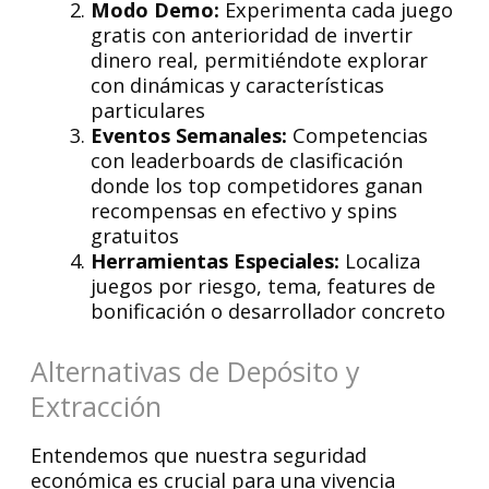
Modo Demo:
Experimenta cada juego
gratis con anterioridad de invertir
dinero real, permitiéndote explorar
con dinámicas y características
particulares
Eventos Semanales:
Competencias
con leaderboards de clasificación
donde los top competidores ganan
recompensas en efectivo y spins
gratuitos
Herramientas Especiales:
Localiza
juegos por riesgo, tema, features de
bonificación o desarrollador concreto
Alternativas de Depósito y
Extracción
Entendemos que nuestra seguridad
económica es crucial para una vivencia