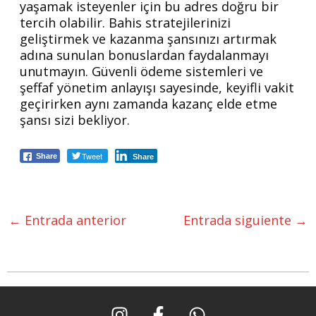
yaşamak isteyenler için bu adres doğru bir
tercih olabilir. Bahis stratejilerinizi
geliştirmek ve kazanma şansınızı artırmak
adına sunulan bonuslardan faydalanmayı
unutmayın. Güvenli ödeme sistemleri ve
şeffaf yönetim anlayışı sayesinde, keyifli vakit
geçirirken aynı zamanda kazanç elde etme
şansı sizi bekliyor.
Tweet
Share
Share
←
Entrada anterior
Entrada siguiente
→
I
F
W
n
a
h