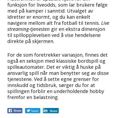
funksjon for liveodds, som lar brukere følge
med på kamper i sanntid. Utvalget av
idretter er enormt, og du kan enkelt
navigere mellom alt fra fotball til tennis.
Live
streaming-tjenesten
gir en ekstra dimensjon
til spillopplevelsen ved å vise hendelsene
direkte på skjermen.
For de som foretrekker variasjon, finnes det
også en seksjon med klassiske bordspill og
spilleautomater. Det er viktig å huske på
ansvarlig spill når man benytter seg av disse
tjenestene. Ved å sette egne grenser for
innskudd og tidsbruk, sørger du for at
spillingen forblir en underholdende hobby
fremfor en belastning.
Tweet
Share
Share