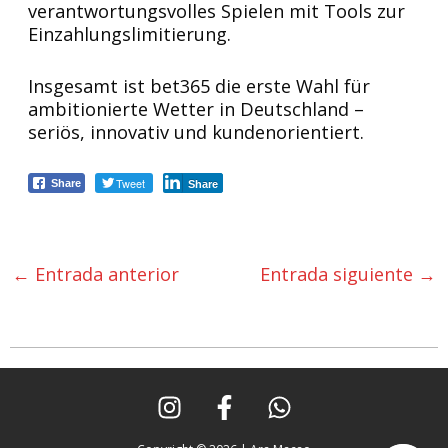
verantwortungsvolles Spielen mit Tools zur
Einzahlungslimitierung.
Insgesamt ist bet365 die erste Wahl für
ambitionierte Wetter in Deutschland –
seriös, innovativ und kundenorientiert.
Tweet
Share
Share
←
Entrada anterior
Entrada siguiente
→
I
F
W
n
a
h
s
c
a