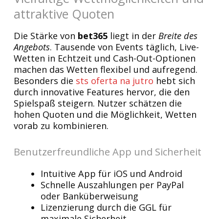
attraktive Quoten
Die Stärke von
bet365
liegt in der
Breite des
Angebots
. Tausende von Events täglich, Live-
Wetten in Echtzeit und Cash-Out-Optionen
machen das Wetten flexibel und aufregend.
Besonders die
sts oferta na jutro
hebt sich
durch innovative Features hervor, die den
Spielspaß steigern. Nutzer schätzen die
hohen Quoten und die Möglichkeit, Wetten
vorab zu kombinieren.
Benutzerfreundliche App und Sicherheit
Intuitive App für iOS und Android
Schnelle Auszahlungen per PayPal
oder Banküberweisung
Lizenzierung durch die GGL für
maximale Sicherheit