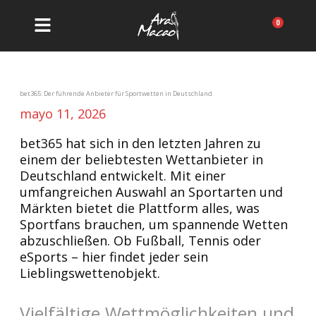
Ir
al
Carrit
contenido
Navegación
de
entradas
bet365: Der führende Anbieter für Sportwetten in Deutschland
mayo 11, 2026
bet365 hat sich in den letzten Jahren zu
einem der beliebtesten Wettanbieter in
Deutschland entwickelt. Mit einer
umfangreichen Auswahl an Sportarten und
Märkten bietet die Plattform alles, was
Sportfans brauchen, um spannende Wetten
abzuschließen. Ob Fußball, Tennis oder
eSports – hier findet jeder sein
Lieblingswettenobjekt.
Vielfältige Wettmöglichkeiten und