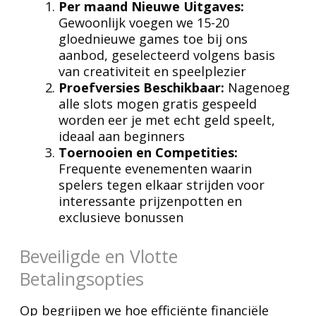
Per maand Nieuwe Uitgaves:
Gewoonlijk voegen we 15-20
gloednieuwe games toe bij ons
aanbod, geselecteerd volgens basis
van creativiteit en speelplezier
Proefversies Beschikbaar:
Nagenoeg
alle slots mogen gratis gespeeld
worden eer je met echt geld speelt,
ideaal aan beginners
Toernooien en Competities:
Frequente evenementen waarin
spelers tegen elkaar strijden voor
interessante prijzenpotten en
exclusieve bonussen
Beveiligde en Vlotte
Betalingsopties
Op begrijpen we hoe efficiënte financiële