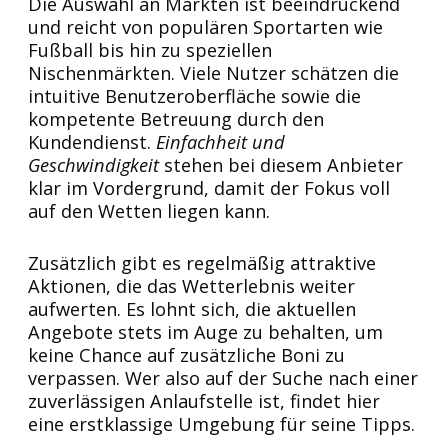
Die Auswahl an Märkten ist beeindruckend
und reicht von populären Sportarten wie
Fußball bis hin zu speziellen
Nischenmärkten. Viele Nutzer schätzen die
intuitive Benutzeroberfläche sowie die
kompetente Betreuung durch den
Kundendienst.
Einfachheit und
Geschwindigkeit
stehen bei diesem Anbieter
klar im Vordergrund, damit der Fokus voll
auf den Wetten liegen kann.
Zusätzlich gibt es regelmäßig attraktive
Aktionen, die das Wetterlebnis weiter
aufwerten. Es lohnt sich, die aktuellen
Angebote stets im Auge zu behalten, um
keine Chance auf zusätzliche Boni zu
verpassen. Wer also auf der Suche nach einer
zuverlässigen Anlaufstelle ist, findet hier
eine erstklassige Umgebung für seine Tipps.