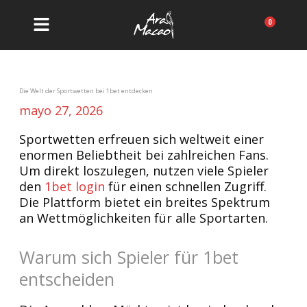
Ir
al
Carrit
contenido
Navegación
de
entradas
Die Welt der Sportwetten bei 1bet entdecken
mayo 27, 2026
Sportwetten erfreuen sich weltweit einer
enormen Beliebtheit bei zahlreichen Fans.
Um direkt loszulegen, nutzen viele Spieler
den
1bet login
für einen schnellen Zugriff.
Die Plattform bietet ein breites Spektrum
an Wettmöglichkeiten für alle Sportarten.
Warum sich Spieler für 1bet
entscheiden